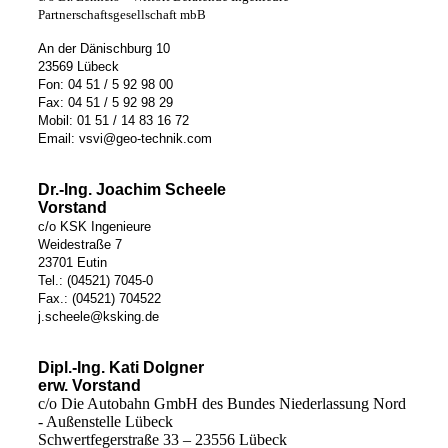
Partnerschaftsgesellschaft mbB
An der Dänischburg 10
23569 Lübeck
Fon: 04 51 / 5 92 98 00
Fax: 04 51 / 5 92 98 29
Mobil: 01 51 / 14 83 16 72
Email: vsvi@geo-technik.com
Dr.-Ing. Joachim Scheele
Vorstand
c/o KSK Ingenieure
Weidestraße 7
23701 Eutin
Tel.: (04521) 7045-0
Fax.: (04521) 704522
j.scheele@ksking.de
Dipl.-Ing. Kati Dolgner
erw. Vorstand
c/o Die Autobahn GmbH des Bundes Niederlassung Nord
- Außenstelle Lübeck
Schwertfegerstraße 33 – 23556 Lübeck