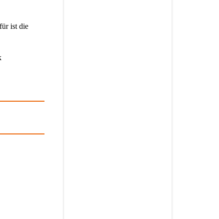
ür ist die
k