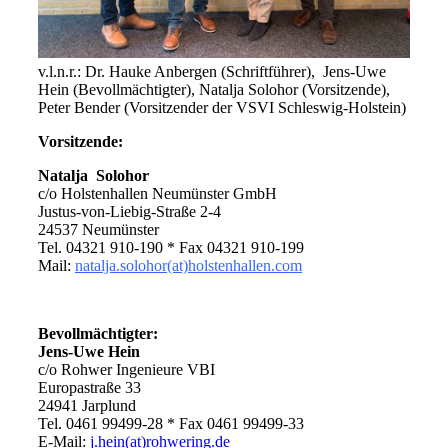
v.l.n.r.: Dr. Hauke Anbergen (Schriftführer), Jens-Uwe
Hein (Bevollmächtigter), Natalja Solohor (Vorsitzende),
Peter Bender (Vorsitzender der VSVI Schleswig-Holstein)
Vorsitzende:
Natalja Solohor
c/o Holstenhallen Neumünster GmbH
Justus-von-Liebig-Straße 2-4
24537 Neumünster
Tel. 04321 910-190 * Fax 04321 910-199
Mail:
natalja.solohor(at)holstenhallen.com
Bevollmächtigter:
Jens-Uwe Hein
c/o Rohwer Ingenieure VBI
Europastraße 33
24941 Jarplund
Tel. 0461 99499-28 * Fax 0461 99499-33
E-Mail:
j.hein(at)rohwering.de