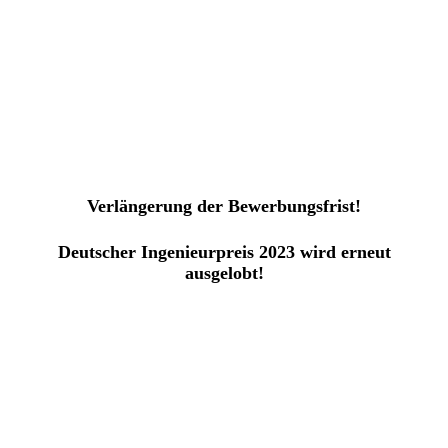
Verlängerung der Bewerbungsfrist!
Deutscher Ingenieurpreis 2023 wird erneut
ausgelobt!
Drucken von L-VSVI-SH-BSVI-Preis 2023-
BSVI_Auslobungsfaltblatt_2023_03-001
Drucken von L-VSVI-SH-BSVI-Preis 2023-
BSVI_Auslobungsfaltblatt_2023_03-002
Drucken von L-VSVI-SH-BSVI-Preis 2023-
BSVI_Auslobungsfaltblatt_2023_03-003