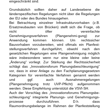
eingeschränkt sind.
Grundsätzlich sollten daher auf Landesebene die
länderspezifischen Regelungen nicht über die Regelungen
der EU oder des Bundes hinausgehen.
Bei Betrachtung einzelner Infrastrukturvorhaben (z.B.
Ersatzneubauten von Brücken) stellt sich die Frage, ob
nicht öfter vereinfachte
Genehmigungsverfahren (Plangenehmi-gung) zur
Anwendung kommen können. Um rechtssicher
Bauvorhaben vorzubereiten, wird oftmals ein Planfest-
stellungsverfahren durchgeführt, obwohl nach den
gesetzlichen Regelungen eine Plangenehmigung möglich
wäre insbesondere wenn nur eine kleine oder keine
„Änderung“ vorliegt. Zur Stärkung der Rechtssicherheit
schlägt das „Innovationsforum Planungsbeschleunigung“
vor, dass in einer Anlage zu den Fachplanungsgesetzen
Kategorien für vereinfachte Verfahren genannt werden
und ggf. auch Ausnahmeregelungen
(Plangenehmigung trotz UVP-Pflicht) aufgenommen
werden. Diese Empfehlung unterstützt die VSVI-SH.
Auch der Vorschlag des „Innovationsforums Planungsbe-
schleunigung“ integrierte Planungs- und Genehmigungs-
prozesse durchzuführen. D.h. dass
Raumordnungsbelange im Rahmen der Planfeststellung