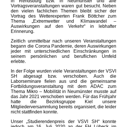
in Rendsburg bzw. in Neumünster und alle
Vortragsveranstaltungen waren gut besucht. Neben
den vielen fachlichen Themen bleibt sicher der
Vortrag des Wetterexperten Frank Böttcher zum
Thema „Extremwetter und Klimawandel –
Auswirkungen auf den Verkehr“ in lebhafter
Erinnerung.
Zeitlich unmittelbar nach unseren Veranstaltungen
begann die Corona Pandemie, deren Auswirkungen
jeder mit unterschiedlichen Einschränkungen in
seinem persönlichen und beruflichen Umfeld
erlebte.
In der Folge wurden viele Veranstaltungen der VSVI
SH abgesagt bzw. verschoben. Auch die
Laborseminare fielen aus und die gemeinsame
Fortbildungsveranstaltung mit dem ADAC zum
Thema Mikro – Mobilität in Neumünster musste auf
das Jahr 2021 verschoben werden. Für das Frühjahr
hatte die Bezirksgruppe Kiel unsere
Mitgliederversammlung bereits organisiert, die leider
nicht stattfinden konnte.
Unser „Studierendenpreis der VSVI SH“ konnte
jedoch am 16. Juli 2020 an der FH Lübeck im