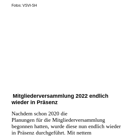
Fotos: VSVI-SH
20220907_155240
20220907_161848
20220907_161938
20220907_150605
20220907_150212
20220907_153144
Mitgliederversammlung 2022 endlich
wieder in Präsenz
Nachdem schon 2020 die
Planungen für die Mitgliederversammlung
begonnen hatten, wurde diese nun endlich wieder
in Präsenz durchgeführt. Mit nettem