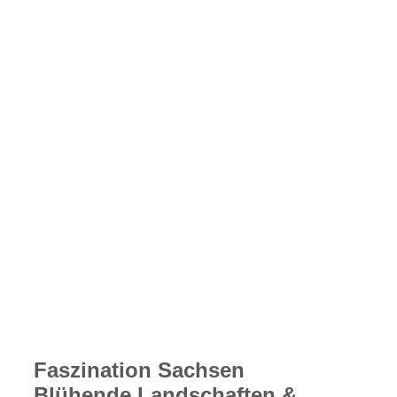
Draisine2
Draisine3
Faszination Sachsen
Blühende Landschaften &