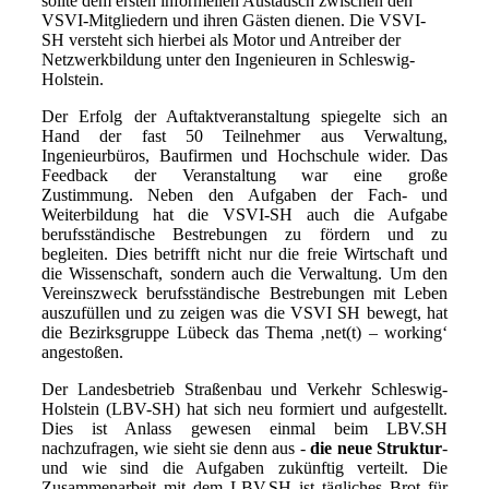
sollte dem ersten informellen Austausch zwischen den
VSVI-Mitgliedern und ihren Gästen dienen. Die VSVI-
SH versteht sich hierbei als Motor und Antreiber der
Netzwerkbildung unter den Ingenieuren in Schleswig-
Holstein.
Der Erfolg der Auftaktveranstaltung spiegelte sich an
Hand der fast 50 Teilnehmer aus Verwaltung,
Ingenieurbüros, Baufirmen und Hochschule wider. Das
Feedback der Veranstaltung war eine große
Zustimmung. Neben den Aufgaben der Fach- und
Weiterbildung hat die VSVI-SH auch die Aufgabe
berufsständische Bestrebungen zu fördern und zu
begleiten. Dies betrifft nicht nur die freie Wirtschaft und
die Wissenschaft, sondern auch die Verwaltung. Um den
Vereinszweck berufsständische Bestrebungen mit Leben
auszufüllen und zu zeigen was die VSVI SH bewegt, hat
die Bezirksgruppe Lübeck das Thema ‚net(t) – working‘
angestoßen.
Der Landesbetrieb Straßenbau und Verkehr Schleswig-
Holstein (LBV-SH) hat sich neu formiert und aufgestellt.
Dies ist Anlass gewesen einmal beim LBV.SH
nachzufragen, wie sieht sie denn aus -
die neue Struktur
-
und wie sind die Aufgaben zukünftig verteilt. Die
Zusammenarbeit mit dem LBV.SH ist tägliches Brot für